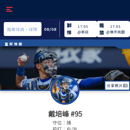
獅
龍
17:05
17:05
08/08
悍
猿
@
新莊
@
樂天桃園
富邦悍將
分享照片
戴培峰
#95
守位：
捕
投打：
右/左