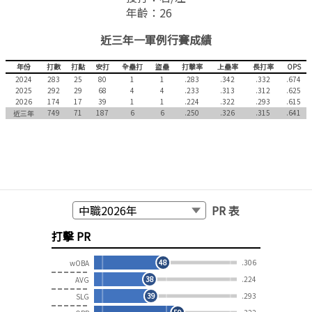
年齡：
26
近三年一軍例行賽成績
年份
打數
打點
安打
全壘打
盜壘
打擊率
上壘率
長
2024
283
25
80
1
1
.283
.342
.
2025
292
29
68
4
4
.233
.313
.
2026
174
17
39
1
1
.224
.322
.
749
71
187
6
6
.250
.326
.
近三年
PR 表
打擊 PR
48
.306
wOBA
38
.224
AVG
39
.293
SLG