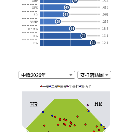
59
.322
OBP
45
.615
OPS
43
.069
ISO
29
.257
BABIP
54
18.5
Whiff%
74
13.1
K%
91
12.1
BB%
一安
二安
三安
全壘打
場內全